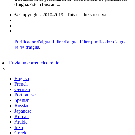
d'aigua.Estem buscant...
© Copyright - 2010-2019 : Tots els drets reservats.
Productes calents
Mapa del lloc
AMP Mobile
Purificador d'aigua
,
Filtre d'aigua
,
Filtre purificador d'aigua
,
Filtre d'aigua
,
Envia un correu electrònic
x
English
French
German
Portuguese
Spanish
Russian
Japanese
Korean
Arabic
Irish
Greek