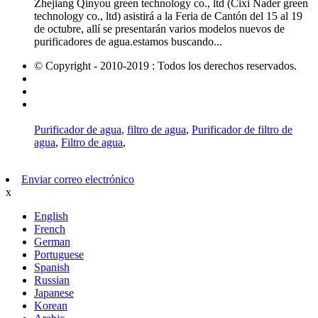
Zhejiang Qinyou green technology co., ltd (Cixi Nader green
technology co., ltd) asistirá a la Feria de Cantón del 15 al 19
de octubre, allí se presentarán varios modelos nuevos de
purificadores de agua.estamos buscando...
© Copyright - 2010-2019 : Todos los derechos reservados.
Productos
mapa del sitio
Móvil AMP
Purificador de agua
,
filtro de agua
,
Purificador de filtro de
agua
,
Filtro de agua
,
Enviar correo electrónico
x
English
French
German
Portuguese
Spanish
Russian
Japanese
Korean