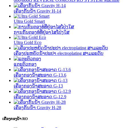
600-800G REVERSE OSMOSIS RO SYSTEM Machine
ເຄື່ອງກັ່ນນ້ຳ Gravity H-14
Ultra Gold Smart
ການກັ່ນຕອງທໍ່ທີ່ຢູ່ອາໄສໂປ່ງໃສ
Ultra Gold Eco
ເຄື່ອງປະຫຍັດນ້ໍາປະປາ electroplating ສາມລະດັບ
ແຕະຕົວກອງ
ເຄື່ອງກອງນໍ້າສະອາດ G-13.6
ເຄື່ອງກອງນໍ້າສະອາດ G-13
ເຄື່ອງກອງນໍ້າສະອາດ G-12.9
ເຄື່ອງກັ່ນນ້ຳ Gravity H-28
ເຄື່ອງກອງນໍ້າ RO