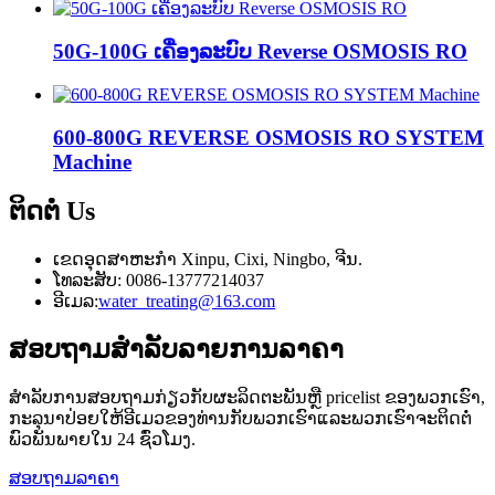
50G-100G ເຄື່ອງລະບົບ Reverse OSMOSIS RO
600-800G REVERSE OSMOSIS RO SYSTEM
Machine
ຕິດຕໍ່
Us
ເຂດອຸດສາຫະກຳ Xinpu, Cixi, Ningbo, ຈີນ.
ໂທລະສັບ: 0086-13777214037
ອີເມລ:
water_treating@163.com
ສອບຖາມ
ສໍາລັບລາຍການລາຄາ
ສໍາ​ລັບ​ການ​ສອບ​ຖາມ​ກ່ຽວ​ກັບ​ຜະ​ລິດ​ຕະ​ພັນ​ຫຼື pricelist ຂອງ​ພວກ​ເຮົາ​,
ກະ​ລຸ​ນາ​ປ່ອຍ​ໃຫ້​ອີ​ເມວ​ຂອງ​ທ່ານ​ກັບ​ພວກ​ເຮົາ​ແລະ​ພວກ​ເຮົາ​ຈະ​ຕິດ​ຕໍ່​
ພົວ​ພັນ​ພາຍ​ໃນ 24 ຊົ່ວ​ໂມງ​.
ສອບຖາມລາຄາ