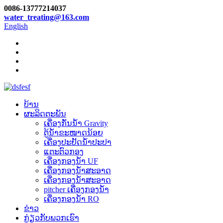
0086-13777214037
water_treating@163.com
English
ບ້ານ
ຜະລິດຕະພັນ
ເຄື່ອງກັ່ນນ້ຳ Gravity
ຕູ້ນ້ຳຂະໜາດນ້ອຍ
ເຄື່ອງປະຢັດນ້ໍາປະປາ
ແຕະຕົວກອງ
ເຄື່ອງກອງນໍ້າ UF
ເຄື່ອງກອງນໍ້າສະອາດ
ເຄື່ອງກອງນໍ້າສະອາດ
pitcher ເຄື່ອງກອງນໍ້າ
ເຄື່ອງກອງນໍ້າ RO
ຂ່າວ
ກ່ຽວ​ກັບ​ພວກ​ເຮົາ