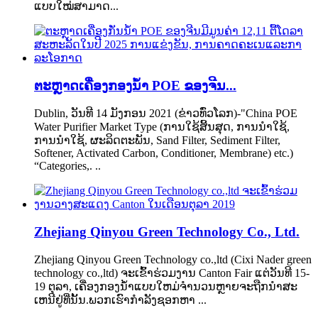
ແບບໃໝ່ສາມາດ...
ຕະຫຼາດເຄື່ອງກອງນ້ຳ POE ຂອງຈີນ...
Dublin, ວັນທີ 14 ມັງກອນ 2021 (ຂ່າວທົ່ວໂລກ)-"China POE
Water Purifier Market Type (ການ​ໃຊ້​ສິ້ນ​ສຸດ, ການ​ນໍາ​ໃຊ້,
ການ​ນໍາ​ໃຊ້, ຜະ​ລິດ​ຕະ​ພັນ, Sand Filter, Sediment Filter,
Softener, Activated Carbon, Conditioner, Membrane) etc.)
“Categories,. ..
Zhejiang Qinyou Green Technology Co., Ltd.
Zhejiang Qinyou Green Technology co.,ltd (Cixi Nader green
technology co.,ltd) ຈະເຂົ້າຮ່ວມງານ Canton Fair ແຕ່ວັນທີ 15-
19 ຕຸລາ, ເຄື່ອງກອງນໍ້າແບບໃຫມ່ຈໍານວນຫຼາຍຈະຖືກນໍາສະ
ເຫນີຢູ່ທີ່ນັ້ນ.ພວກເຮົາກໍາລັງຊອກຫາ ...