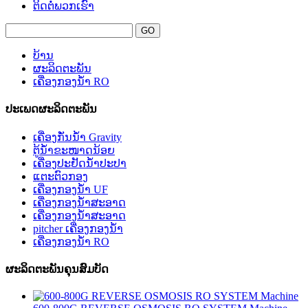
ຕິດ​ຕໍ່​ພວກ​ເຮົາ
ບ້ານ
ຜະລິດຕະພັນ
ເຄື່ອງກອງນໍ້າ RO
ປະເພດຜະລິດຕະພັນ
ເຄື່ອງກັ່ນນ້ຳ Gravity
ຕູ້ນ້ຳຂະໜາດນ້ອຍ
ເຄື່ອງປະຢັດນ້ໍາປະປາ
ແຕະຕົວກອງ
ເຄື່ອງກອງນໍ້າ UF
ເຄື່ອງກອງນໍ້າສະອາດ
ເຄື່ອງກອງນໍ້າສະອາດ
pitcher ເຄື່ອງກອງນໍ້າ
ເຄື່ອງກອງນໍ້າ RO
ຜະລິດຕະພັນຄຸນສົມບັດ