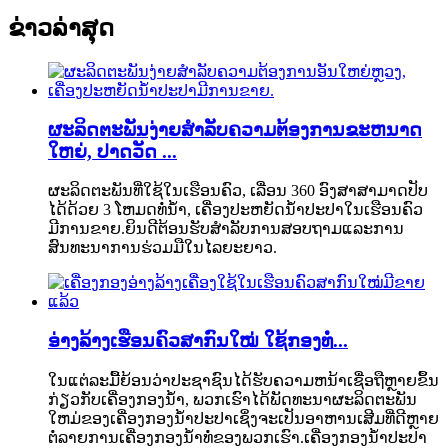
ຂ່າວ​ລ່າ​ສຸດ
ຜະ​ລິດ​ຕະ​ພັນ​ງ່າຍ​ສໍາ​ລັບ​ຄວາມ​ຕ້ອງ​ການ​ຂະ​ຫນາດ​
ໃຫຍ່​, ປາດ​ວັດ ...
ຜະລິດຕະພັນທີ່ໃຊ້ໃນເຮືອນຄົວ, ເລື່ອນ 360 ອົງສາສາມາດປັບ
ໄດ້ດ້ວຍ 3 ໂຫມດທໍ່ນ້ໍາ, ເຄື່ອງປະຫຍັດນ້ໍາປະປາໃນເຮືອນຄົວ
ມີການຂາຍ.ຍິນດີຕ້ອນຮັບສໍາລັບການສອບຖາມແລະການ
ສົນທະນາການຮ່ວມມືໃນໄລຍະຍາວ.
ອ່າງລ້າງເຮືອນຄົວສາກົນໃໝ່ ໃຊ້ກອງທໍ່...
ໃນແຕ່ລະມື້ຍ້ອນວ່າປະຊາຊົນໄດ້ຮັບຄວາມຫນ້າເຊື່ອຖືຫຼາຍຂຶ້ນ
ກ່ຽວກັບເຄື່ອງກອງນ້ໍາ, ພວກເຮົາໄດ້ພັດທະນາຜະລິດຕະພັນ
ໃຫມ່ຂອງເຄື່ອງກອງນໍ້າປະປາເຊິ່ງຈະເປັນອາຫານເສີມທີ່ດີຫຼາຍ
ຕໍ່ລາຍການເຄື່ອງກອງນໍ້າທໍ່ຂອງພວກເຮົາ.ເຄື່ອງກອງນໍ້າປະປາ