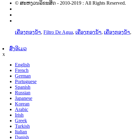
© ສະຫງວນລິຂະສິດ - 2010-2019 : All Rights Reserved.
ຜະລິດຕະພັນຮ້ອນ
ແຜນຜັງເວັບໄຊທ໌
AMP ມືຖື
ເຄື່ອງກອງນໍ້າ
,
Filtro De Agua
,
ເຄື່ອງກອງນໍ້າ
,
ເຄື່ອງກອງນໍ້າ
,
ສົ່ງອີເມວ
x
English
French
German
Portuguese
Spanish
Russian
Japanese
Korean
Arabic
Irish
Greek
Turkish
Italian
Danish