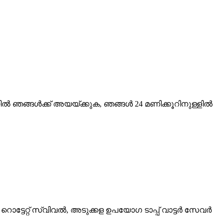
യിൽ ഞങ്ങൾക്ക് അയയ്ക്കുക, ഞങ്ങൾ 24 മണിക്കൂറിനുള്ളിൽ
ി റൊട്ടേറ്റ് സ്വിവൽ, അടുക്കള ഉപയോഗ ടാപ്പ് വാട്ടർ സേവർ