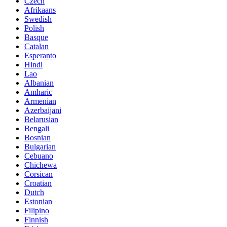
Czech
Afrikaans
Swedish
Polish
Basque
Catalan
Esperanto
Hindi
Lao
Albanian
Amharic
Armenian
Azerbaijani
Belarusian
Bengali
Bosnian
Bulgarian
Cebuano
Chichewa
Corsican
Croatian
Dutch
Estonian
Filipino
Finnish