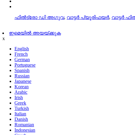
സൈറ്റ്മാപ്പ്
AMP മൊബൈൽ
ഫിൽട്രോ ഡി അഗുവ
,
വാട്ടർ പ്യൂരിഫയർ
,
വാട്ടർ ഫിൽ
ഇമെയിൽ അയയ്ക്കുക
x
English
French
German
Portuguese
Spanish
Russian
Japanese
Korean
Arabic
Irish
Greek
Turkish
Italian
Danish
Romanian
Indonesian