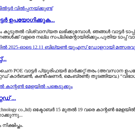
ട്ടർ ഉപയോഗിക്കുക...
ുതൽ വിശ്വാസ്യത ലഭിക്കുമ്പോൾ, ഞങ്ങൾ വാട്ടർ ടാപ്പ് ഫിൽട
ക്ക് വളരെ നല്ല സപ്ലിമെന്റായിരിക്കും.പുതിയ ടാപ്പ് വാട്
...
ചൈന POE വാട്ടർ പ്യൂരിഫയർ മാർക്കറ്റ് തരം (അവസാന 
ിവേറ്റഡ് കാർബൺ, കണ്ടീഷണർ, മെംബ്രൺ) തുടങ്ങിയവ.) “വിഭാഗങ
ഡ് ...
 green technology co.,ltd) ഒക്ടോബർ 15 മുതൽ 19 വരെ കാന്റൺ മ
കുന്നു...
ിക്ഷിപ്തം.