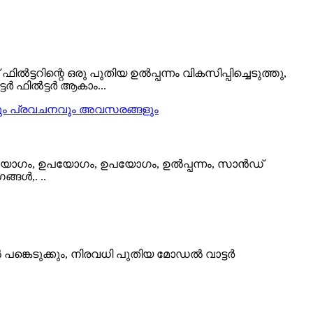
്ടറിന്റെ ഒരു പുതിയ ഉൽപ്പന്നം വികസിപ്പിച്ചെടുത്തു,
ടർ ഫിൽട്ടർ ആകാം...
ഉപയോഗം, ഉപയോഗം, ഉപയോഗം, ഉൽപ്പന്നം, സാൻഡ്
്ങൾ,. ..
േളയിൽ പങ്കെടുക്കും, നിരവധി പുതിയ മോഡൽ വാട്ടർ