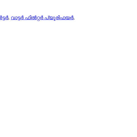
ട്ടർ
,
വാട്ടർ ഫിൽറ്റർ പ്യൂരിഫയർ
,