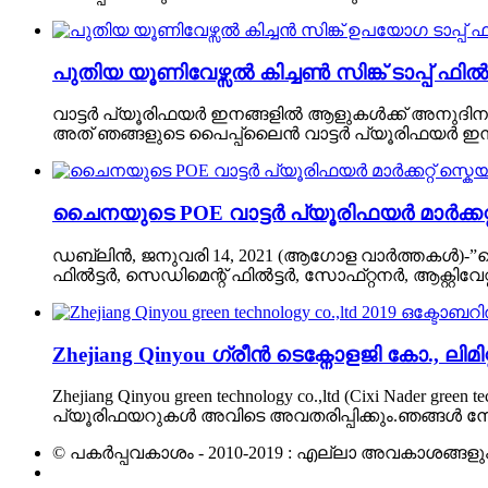
പുതിയ യൂണിവേഴ്സൽ കിച്ചൺ സിങ്ക് ടാപ്പ് ഫിൽ
വാട്ടർ പ്യൂരിഫയർ ഇനങ്ങളിൽ ആളുകൾക്ക് അനുദിനം കൂട
അത് ഞങ്ങളുടെ പൈപ്പ്ലൈൻ വാട്ടർ പ്യൂരിഫയർ ഇനങ്ങൾ
ചൈനയുടെ POE വാട്ടർ പ്യൂരിഫയർ മാർക്കറ്റ്
ഡബ്ലിൻ, ജനുവരി 14, 2021 (ആഗോള വാർത്തകൾ)-”
ഫിൽട്ടർ, സെഡിമെന്റ് ഫിൽട്ടർ, സോഫ്‌റ്റനർ, ആക്റ്റ
Zhejiang Qinyou ഗ്രീൻ ടെക്നോളജി കോ., ലിമിറ്റ
Zhejiang Qinyou green technology co.,ltd (Cixi Nader
പ്യൂരിഫയറുകൾ അവിടെ അവതരിപ്പിക്കും.ഞങ്ങൾ നോക്
© പകർപ്പവകാശം - 2010-2019 : എല്ലാ അവകാശങ്ങളും ന
ചൂടുള്ള ഉൽപ്പന്നങ്ങൾ