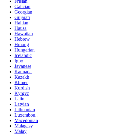
Frisian
Galician
Georgian
Gujarati
Haitian
Hausa
Hawaiian
Hebrew
Hmong
Hungarian
Icelandic
Igbo
Javanese
Kannada
Kazakh
Khmer
Kurdish
Kyrgyz
Latin
Latvian
Lithuanian
Luxembou..
Macedonian
Malagasy
Malay