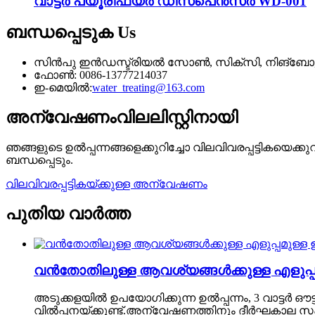
വാട്ടർ പ്യൂരിഫയർ ഡിസ്പെൻസർ WD-001
ബന്ധപ്പെടുക
Us
സിൻപു ഇൻഡസ്ട്രിയൽ സോൺ, സിക്സി, നിങ്ബോ
ഫോൺ: 0086-13777214037
ഇ-മെയിൽ:
water_treating@163.com
അന്വേഷണം
വിലലിസ്റ്റിനായി
ഞങ്ങളുടെ ഉൽപ്പന്നങ്ങളെക്കുറിച്ചോ വിലവിവരപ്പട്ടികയെക
ബന്ധപ്പെടും.
വിലവിവരപ്പട്ടികയ്ക്കുള്ള അന്വേഷണം
പുതിയ വാർത്ത
വൻതോതിലുള്ള ആവശ്യങ്ങൾക്കുള്ള എളുപ്പമുള്ള ഉ
അടുക്കളയിൽ ഉപയോഗിക്കുന്ന ഉൽപ്പന്നം, 3 വാട്ടർ ഔട്
വിൽപ്പനയ്‌ക്കുണ്ട്.അന്വേഷണത്തിനും ദീർഘകാല 