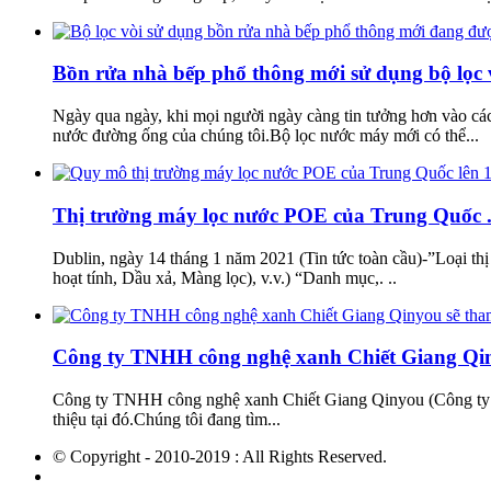
Bồn rửa nhà bếp phổ thông mới sử dụng bộ lọc v
Ngày qua ngày, khi mọi người ngày càng tin tưởng hơn vào các 
nước đường ống của chúng tôi.Bộ lọc nước máy mới có thể...
Thị trường máy lọc nước POE của Trung Quốc .
Dublin, ngày 14 tháng 1 năm 2021 (Tin tức toàn cầu)-”Loại t
hoạt tính, Dầu xả, Màng lọc), v.v.) “Danh mục,. ..
Công ty TNHH công nghệ xanh Chiết Giang Qin
Công ty TNHH công nghệ xanh Chiết Giang Qinyou (Công ty T
thiệu tại đó.Chúng tôi đang tìm...
© Copyright - 2010-2019 : All Rights Reserved.
sản phẩm nổi bật