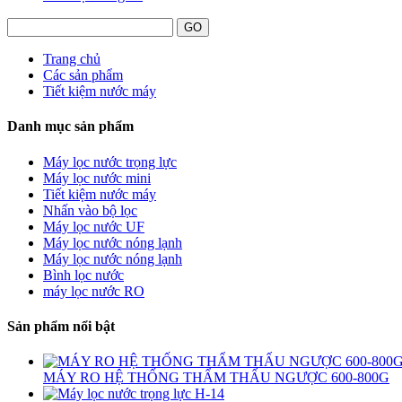
Trang chủ
Các sản phẩm
Tiết kiệm nước máy
Danh mục sản phẩm
Máy lọc nước trọng lực
Máy lọc nước mini
Tiết kiệm nước máy
Nhấn vào bộ lọc
Máy lọc nước UF
Máy lọc nước nóng lạnh
Máy lọc nước nóng lạnh
Bình lọc nước
máy lọc nước RO
Sản phẩm nổi bật
MÁY RO HỆ THỐNG THẨM THẤU NGƯỢC 600-800G