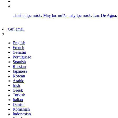
Sơ đồ trang web
AMP di động
Thiết bị lọc nước
,
Máy lọc nước
,
máy lọc nước
,
Lọc De ​​Agua
,
Gửi email
x
English
French
German
Portuguese
Spanish
Russian
Japanese
Korean
Arabic
Irish
Greek
Turkish
Italian
Danish
Romanian
Indonesian