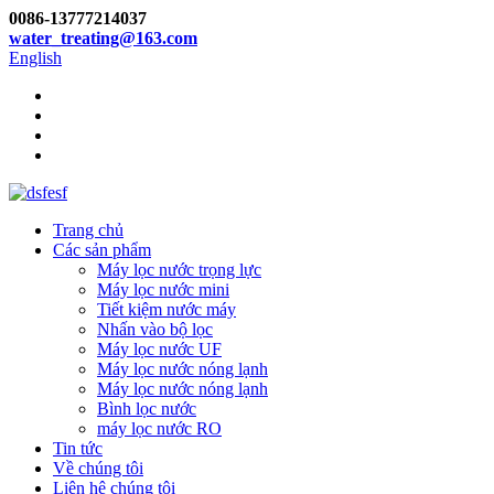
0086-13777214037
water_treating@163.com
English
Trang chủ
Các sản phẩm
Máy lọc nước trọng lực
Máy lọc nước mini
Tiết kiệm nước máy
Nhấn vào bộ lọc
Máy lọc nước UF
Máy lọc nước nóng lạnh
Máy lọc nước nóng lạnh
Bình lọc nước
máy lọc nước RO
Tin tức
Về chúng tôi
Liên hệ chúng tôi