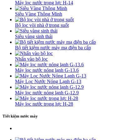
Máy lọc nước trọng lực H-14
Siêu Vàng Thông Minh
Bộ lọc vòi nhà ở trong suốt
Siêu vàng sinh thái
Bộ tiết kiệm nước máy mạ điện ba cấp
Nhấn vào bộ lọc
Máy lọc nước nóng lạnh G-13.6
Máy Lọc Nước Nóng Lạnh G-13
Máy lọc nước nóng lạnh G-12.9
Máy lọc nước trọng lực H-28
Tiết kiệm nước máy