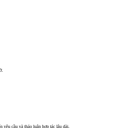
ờ.
 yêu cầu và thảo luận hợp tác lâu dài.