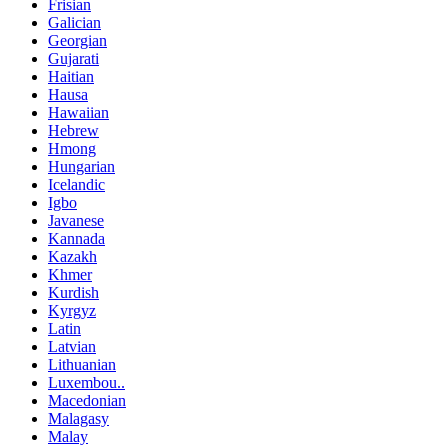
Frisian
Galician
Georgian
Gujarati
Haitian
Hausa
Hawaiian
Hebrew
Hmong
Hungarian
Icelandic
Igbo
Javanese
Kannada
Kazakh
Khmer
Kurdish
Kyrgyz
Latin
Latvian
Lithuanian
Luxembou..
Macedonian
Malagasy
Malay