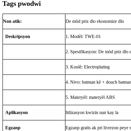
Tags pwodwi
Non atik:
De mòd priz dlo ekonomize dlo
Deskripsyon
1. Modèl: TWE-01
2. Spesifikasyon: De mòd priz dlo
3. Koulè: Electroplating
4. Nivo: batman kè + douch batma
5. Materyèl: materyèl ABS
Aplikasyon
Itilizasyon kwizin nan kay la
Egzanp
Egzanp gratis ak pri livrezon peye 