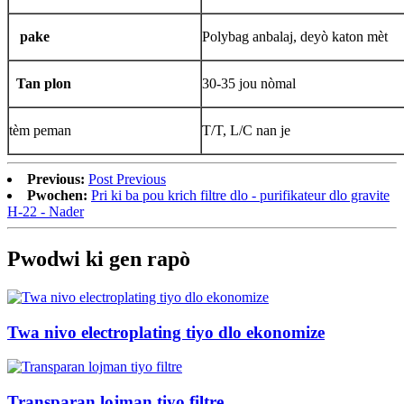
pake
Polybag anbalaj, deyò katon mèt
Tan plon
30-35 jou nòmal
tèm peman
T/T, L/C nan je
Previous:
Post Previous
Pwochen:
Pri ki ba pou krich filtre dlo - purifikateur dlo gravite
H-22 - Nader
Pwodwi ki gen rapò
Twa nivo electroplating tiyo dlo ekonomize
Transparan lojman tiyo filtre