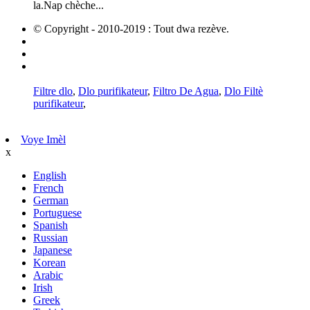
la.Nap chèche...
© Copyright - 2010-2019 : Tout dwa rezève.
Pwodwi cho
Sitemap
AMP mobil
Filtre dlo
,
Dlo purifikateur
,
Filtro De Agua
,
Dlo Filtè
purifikateur
,
Voye Imèl
x
English
French
German
Portuguese
Spanish
Russian
Japanese
Korean
Arabic
Irish
Greek