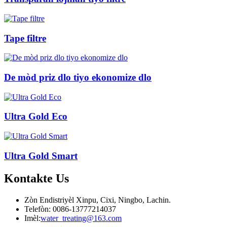
Tape filtre
De mòd priz dlo tiyo ekonomize dlo
Ultra Gold Eco
Ultra Gold Smart
Kontakte
Us
Zòn Endistriyèl Xinpu, Cixi, Ningbo, Lachin.
Telefòn: 0086-13777214037
Imèl:
water_treating@163.com