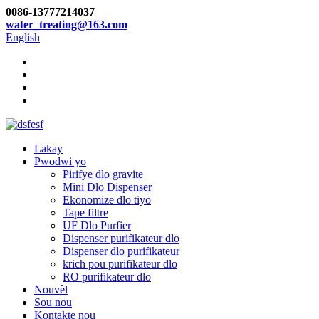
0086-13777214037
water_treating@163.com
English
Lakay
Pwodwi yo
Pirifye dlo gravite
Mini Dlo Dispenser
Ekonomize dlo tiyo
Tape filtre
UF Dlo Purfier
Dispenser purifikateur dlo
Dispenser dlo purifikateur
krich pou purifikateur dlo
RO purifikateur dlo
Nouvèl
Sou nou
Kontakte nou