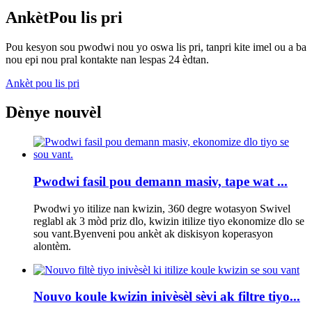
Ankèt
Pou lis pri
Pou kesyon sou pwodwi nou yo oswa lis pri, tanpri kite imel ou a ba
nou epi nou pral kontakte nan lespas 24 èdtan.
Ankèt pou lis pri
Dènye nouvèl
Pwodwi fasil pou demann masiv, tape wat ...
Pwodwi yo itilize nan kwizin, 360 degre wotasyon Swivel
reglabl ak 3 mòd priz dlo, kwizin itilize tiyo ekonomize dlo se
sou vant.Byenveni pou ankèt ak diskisyon koperasyon
alontèm.
Nouvo koule kwizin inivèsèl sèvi ak filtre tiyo...