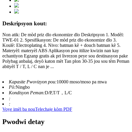
Deskripsyon kout:
Non atik: De mòd priz dlo ekonomize dlo Deskripsyon 1. Modèl:
TWE-01 2. Spesifikasyon: De mòd priz dlo ekonomize dlo 3.
Koulè: Electroplating 4. Nivo: batman kè + douch batman kè 5.
Materyèl: materyèl ABS Aplikasyon pou itilize kwizin nan kay
echantiyon Egzanp gratis ak pri livrezon peye sou destinasyon pake
Polybag anbalaj, deyò katon mèt Tan plon 30-35 jou sou tèm Peman
abityèl T / T, L / C nan je ...
Kapasite Pwovizyon pou:
10000 moso/moso pa mwa
Pò:
Ningbo
Kondisyon Peman:
D/P,T/T，L/C
:
:
Voye imèl ba nou
Telechaje kòm PDF
Pwodwi detay