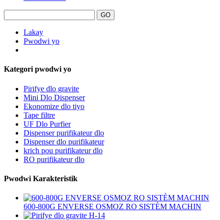
Lakay
Pwodwi yo
Kategori pwodwi yo
Pirifye dlo gravite
Mini Dlo Dispenser
Ekonomize dlo tiyo
Tape filtre
UF Dlo Purfier
Dispenser purifikateur dlo
Dispenser dlo purifikateur
krich pou purifikateur dlo
RO purifikateur dlo
Pwodwi Karakteristik
600-800G ENVERSE OSMOZ RO SISTÈM MACHIN