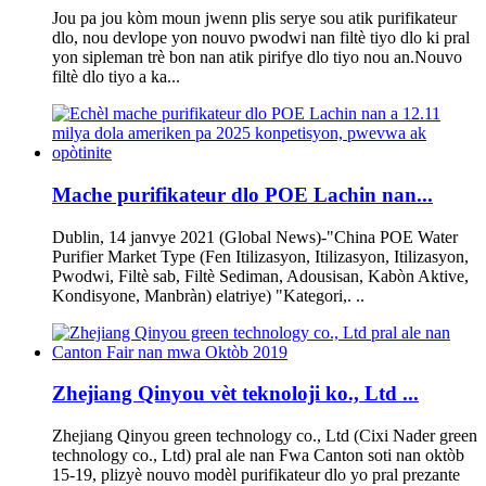
Jou pa jou kòm moun jwenn plis serye sou atik purifikateur
dlo, nou devlope yon nouvo pwodwi nan filtè tiyo dlo ki pral
yon sipleman trè bon nan atik pirifye dlo tiyo nou an.Nouvo
filtè dlo tiyo a ka...
Mache purifikateur dlo POE Lachin nan...
Dublin, 14 janvye 2021 (Global News)-"China POE Water
Purifier Market Type (Fen Itilizasyon, Itilizasyon, Itilizasyon,
Pwodwi, Filtè sab, Filtè Sediman, Adousisan, Kabòn Aktive,
Kondisyone, Manbràn) elatriye) "Kategori,. ..
Zhejiang Qinyou vèt teknoloji ko., Ltd ...
Zhejiang Qinyou green technology co., Ltd (Cixi Nader green
technology co., Ltd) pral ale nan Fwa Canton soti nan oktòb
15-19, plizyè nouvo modèl purifikateur dlo yo pral prezante