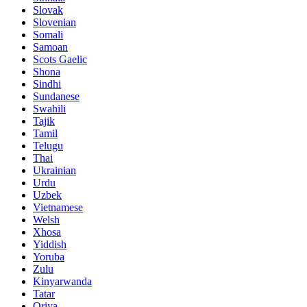
Slovak
Slovenian
Somali
Samoan
Scots Gaelic
Shona
Sindhi
Sundanese
Swahili
Tajik
Tamil
Telugu
Thai
Ukrainian
Urdu
Uzbek
Vietnamese
Welsh
Xhosa
Yiddish
Yoruba
Zulu
Kinyarwanda
Tatar
Oriya