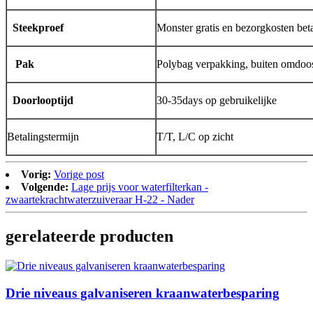
Steekproef
Monster gratis en bezorgkosten be
Pak
Polybag verpakking, buiten omdoo
Doorlooptijd
30-35days op gebruikelijke
Betalingstermijn
T/T, L/C op zicht
Vorig:
Vorige post
Volgende:
Lage prijs voor waterfilterkan -
zwaartekrachtwaterzuiveraar H-22 - Nader
gerelateerde producten
Drie niveaus galvaniseren kraanwaterbesparing