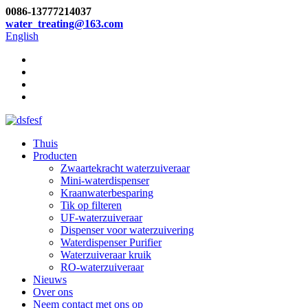
0086-13777214037
water_treating@163.com
English
Thuis
Producten
Zwaartekracht waterzuiveraar
Mini-waterdispenser
Kraanwaterbesparing
Tik op filteren
UF-waterzuiveraar
Dispenser voor waterzuivering
Waterdispenser Purifier
Waterzuiveraar kruik
RO-waterzuiveraar
Nieuws
Over ons
Neem contact met ons op