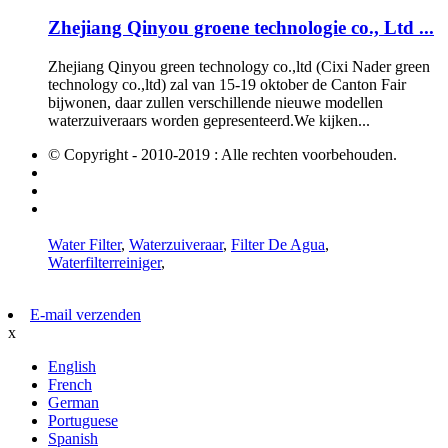
Zhejiang Qinyou groene technologie co., Ltd ...
Zhejiang Qinyou green technology co.,ltd (Cixi Nader green
technology co.,ltd) zal van 15-19 oktober de Canton Fair
bijwonen, daar zullen verschillende nieuwe modellen
waterzuiveraars worden gepresenteerd.We kijken...
© Copyright - 2010-2019 : Alle rechten voorbehouden.
hete producten
Sitemap
AMP Mobiel
Water Filter
,
Waterzuiveraar
,
Filter De Agua
,
Waterfilterreiniger
,
E-mail verzenden
x
English
French
German
Portuguese
Spanish