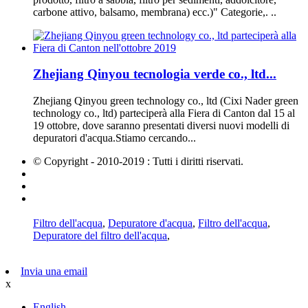
carbone attivo, balsamo, membrana) ecc.)" Categorie,. ..
Zhejiang Qinyou tecnologia verde co., ltd...
Zhejiang Qinyou green technology co., ltd (Cixi Nader green
technology co., ltd) parteciperà alla Fiera di Canton dal 15 al
19 ottobre, dove saranno presentati diversi nuovi modelli di
depuratori d'acqua.Stiamo cercando...
© Copyright - 2010-2019 : Tutti i diritti riservati.
Prodotti caldi
Mappa del sito
AMP Cellulare
Filtro dell'acqua
,
Depuratore d'acqua
,
Filtro dell'acqua
,
Depuratore del filtro dell'acqua
,
Invia una email
x
English