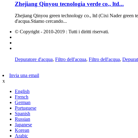
Zhejiang Qinyou tecnologia verde co., ltd...
Zhejiang Qinyou green technology co., ltd (Cixi Nader green tech
d'acqua.Stiamo cercando...
© Copyright - 2010-2019 : Tutti i diritti riservati.
Prodotti caldi
Mappa del sito
AMP Cellulare
Depuratore d'acqua
,
Filtro dell'acqua
,
Filtro dell'acqua
,
Depurato
Invia una email
x
English
French
German
Portuguese
Spanish
Russian
Japanese
Korean
Arabic