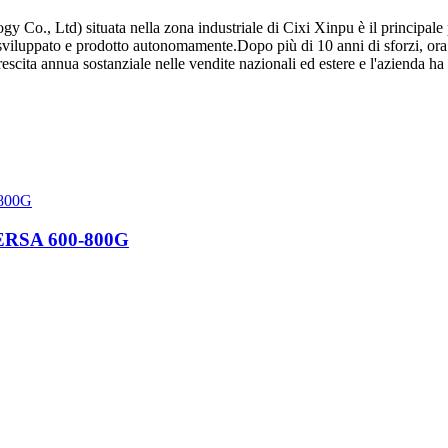
y Co., Ltd) situata nella zona industriale di Cixi Xinpu è il principale
è sviluppato e prodotto autonomamente.Dopo più di 10 anni di sforzi, ora
crescita annua sostanziale nelle vendite nazionali ed estere e l'azienda h
RSA 600-800G