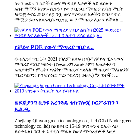
ከቀን ወደ ቀን ሰዎች በውሃ ማጣሪያ እቃዎች ላይ ይበልጥ
አስተማማኝ እየሆኑ ሲሄዱ፣ የውሃ ቧንቧ ማጣሪያ አዲስ ምርት
አዘጋጅተናል ይህም ለቧንቧ ውሃ ማጣሪያ እቃችን በጣም ጥሩ
ማሟያ ይሆናል።አዲሱ የቧንቧ ውሃ ማጣሪያ ሊሆን ይችላል ...
የቻይና POE የውሃ ማጣሪያ ገበያ s...
ዱብሊን፣ ጥር 14፣ 2021 (ዓለም አቀፍ ዜና)-”የቻይና ፒኦ የውሃ
ማጣሪያ የገበያ ዓይነት (የመጨረሻ አጠቃቀም፣ አጠቃቀም፣
አጠቃቀም፣ ምርት፣ የአሸዋ ማጣሪያ፣ የደለል ማጣሪያ፣ ማለስለሻ፣
ገቢር ካርቦን፣ ኮንዲሽነር፣ ሜምብራን) ወዘተ.) “ምድቦች፣. ..
ዜይጂያንግ ኪንዩ አረንጓዴ ቴክኖሎጂ ኮርፖሬሽን ፣
ኤል.ዲ.
Zhejiang Qinyou green technology co., Ltd (Cixi Nader green
technology co.,ltd) ከኦክቶበር 15-19 በካንቶን ትርኢት ላይ
ይሳተፋል፣ በርካታ አዳዲስ ሞዴል የውሃ ማጣሪያዎች እዚያ