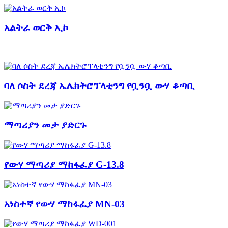
አልትራ ወርቅ ኢኮ
ባለ ሶስት ደረጃ ኤሌክትሮፕላቲንግ የቧንቧ ውሃ ቆጣቢ
ማጣሪያን መታ ያድርጉ
የውሃ ማጣሪያ ማከፋፈያ G-13.8
አነስተኛ የውሃ ማከፋፈያ MN-03