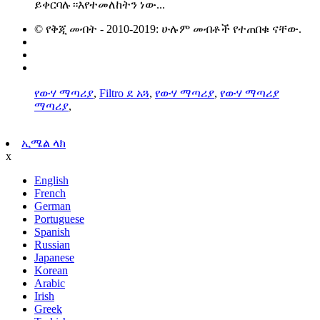
ይቀርባሉ።እየተመለከትን ነው...
© የቅጂ መብት - 2010-2019: ሁሉም መብቶች የተጠበቁ ናቸው.
ትኩስ ምርቶች
የጣቢያ ካርታ
AMP ሞባይል
የውሃ ማጣሪያ
,
Filtro ደ አጓ
,
የውሃ ማጣሪያ
,
የውሃ ማጣሪያ
ማጣሪያ
,
ኢሜል ላክ
x
English
French
German
Portuguese
Spanish
Russian
Japanese
Korean
Arabic
Irish
Greek