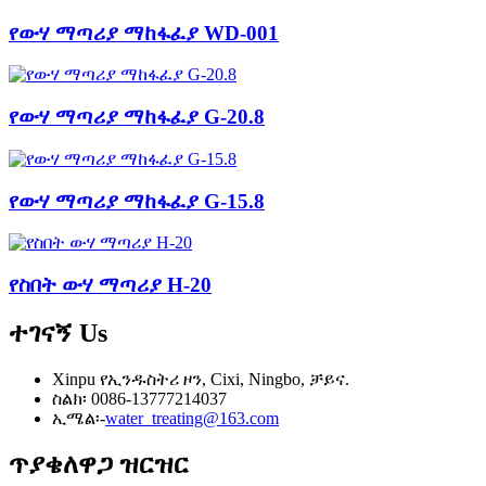
የውሃ ማጣሪያ ማከፋፈያ WD-001
የውሃ ማጣሪያ ማከፋፈያ G-20.8
የውሃ ማጣሪያ ማከፋፈያ G-15.8
የስበት ውሃ ማጣሪያ H-20
ተገናኝ
Us
Xinpu የኢንዱስትሪ ዞን, Cixi, Ningbo, ቻይና.
ስልክ፡ 0086-13777214037
ኢሜል፡-
water_treating@163.com
ጥያቄ
ለዋጋ ዝርዝር