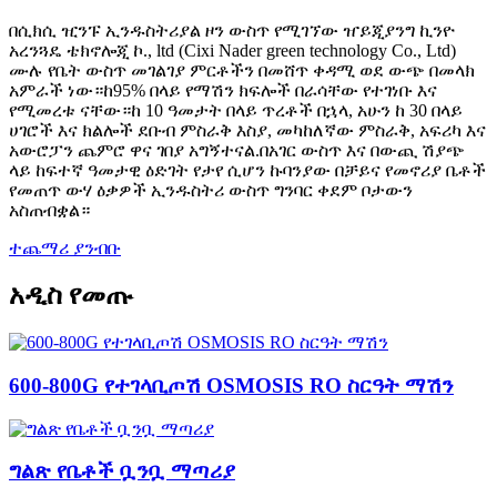
በሲክሲ ዢንፑ ኢንዱስትሪያል ዞን ውስጥ የሚገኘው ዠይጂያንግ ኪንዮ
አረንጓዴ ቴክኖሎጂ ኮ., ltd (Cixi Nader green technology Co., Ltd)
ሙሉ የቤት ውስጥ መገልገያ ምርቶችን በመሸጥ ቀዳሚ ወደ ውጭ በመላክ
አምራች ነው።ከ95% በላይ የማሽን ክፍሎች በራሳቸው የተገነቡ እና
የሚመረቱ ናቸው።ከ 10 ዓመታት በላይ ጥረቶች በኋላ, አሁን ከ 30 በላይ
ሀገሮች እና ክልሎች ደቡብ ምስራቅ እስያ, መካከለኛው ምስራቅ, አፍሪካ እና
አውሮፓን ጨምሮ ዋና ገበያ አግኝተናል.በአገር ውስጥ እና በውጪ ሽያጭ
ላይ ከፍተኛ ዓመታዊ ዕድገት የታየ ሲሆን ኩባንያው በቻይና የመኖሪያ ቤቶች
የመጠጥ ውሃ ዕቃዎች ኢንዱስትሪ ውስጥ ግንባር ቀደም ቦታውን
አስጠብቋል።
ተጨማሪ ያንብቡ
አዲስ የመጡ
600-800G የተገላቢጦሽ OSMOSIS RO ስርዓት ማሽን
ግልጽ የቤቶች ቧንቧ ማጣሪያ