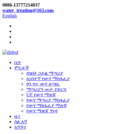
0086-13777214037
water_treating@163.com
English
ቤት
ምርቶች
የስበት ኃይል ማጣሪያ
አነስተኛ የውሃ ማከፋፈያ
የቧንቧ ውሃ ቆጣቢ
ማጣሪያን መታ ያድርጉ
UF የውሃ ማጽጃ
የውሃ ማጣሪያ ማከፋፈያ
የውሃ ማከፋፈያ ማጽጃ
የውሃ ማጽጃ ገንዳ
ዜና
ስለ እኛ
አግኙን