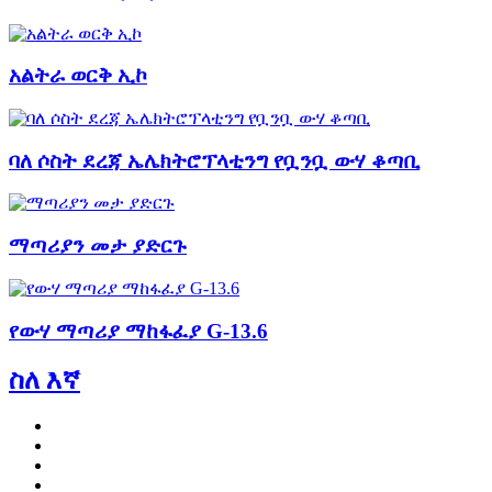
አልትራ ወርቅ ኢኮ
ባለ ሶስት ደረጃ ኤሌክትሮፕላቲንግ የቧንቧ ውሃ ቆጣቢ
ማጣሪያን መታ ያድርጉ
የውሃ ማጣሪያ ማከፋፈያ G-13.6
ስለ እኛ