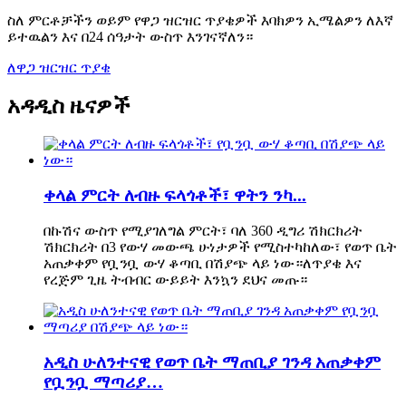
ስለ ምርቶቻችን ወይም የዋጋ ዝርዝር ጥያቄዎች እባክዎን ኢሜልዎን ለእኛ
ይተዉልን እና በ24 ሰዓታት ውስጥ እንገናኛለን።
ለዋጋ ዝርዝር ጥያቄ
አዳዲስ ዜናዎች
ቀላል ምርት ለብዙ ፍላጎቶች፣ ዋትን ንካ...
በኩሽና ውስጥ የሚያገለግል ምርት፣ ባለ 360 ዲግሪ ሽክርክሪት
ሽክርክሪት በ3 የውሃ መውጫ ሁነታዎች የሚስተካከለው፣ የወጥ ቤት
አጠቃቀም የቧንቧ ውሃ ቆጣቢ በሽያጭ ላይ ነው።ለጥያቄ እና
የረጅም ጊዜ ትብብር ውይይት እንኳን ደህና መጡ።
አዲስ ሁለንተናዊ የወጥ ቤት ማጠቢያ ገንዳ አጠቃቀም
የቧንቧ ማጣሪያ…