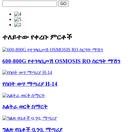
ተለይተው የቀረቡ ምርቶች
600-800G የተገላቢጦሽ OSMOSIS RO ስርዓት ማሽን
የስበት ውሃ ማጣሪያ H-14
አልትራ ወርቅ ስማርት
ግልጽ የቤቶች ቧንቧ ማጣሪያ