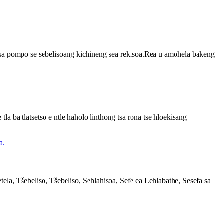
si sa pompo se sebelisoang kichineng sea rekisoa.Rea u amohela bakeng
 tla ba tlatsetso e ntle haholo linthong tsa rona tse hloekisang
la, Tšebeliso, Tšebeliso, Sehlahisoa, Sefe ea Lehlabathe, Sesefa sa