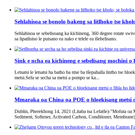
Sehlahisoa se bonolo bakeng sa litlhoko tse kholo
Sehlahisoa se sebelisoang ka kichineng, 360 degree rotate swiv
sa lipatlisiso le puisano ea nako e telele ea tšebelisano.
Sink e ncha ea kichineng e sebelisang mochini o h
Letsatsi le letsatsi ha batho ba ntse ba tšepahalla lintho tse hlo
metsi.Sefa se secha sa metsi a pompo se ka...
Mmaraka oa China oa POE o hloekisang metsi o 
Dublin, Pherekhong 14, 2021 (Litaba tsa Lefatše)-”Mofuta oa M
Sediment, Softener, Activated Carbon, Conditioner, Membrane) j