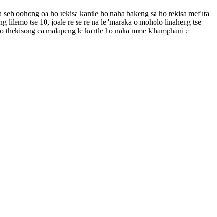
a sehloohong oa ho rekisa kantle ho naha bakeng sa ho rekisa mefuta
ang lilemo tse 10, joale re se re na le 'maraka o moholo linaheng tse
emo thekisong ea malapeng le kantle ho naha mme k'hamphani e