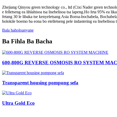
Zhejiang Qinyou green technology co., ltd (Cixi Nader green technol
e felletseng ea lihlahisoa tsa lisebelisoa tsa lapeng.Ho feta 95% ea lik
fetang 30 le libaka tse kenyeletsang Asia Boroa-bochabela, Bochabel
bolokile boemo ba eona bo etelletseng pele indastering ea lisebelisoa 
Bala haholoanyane
Ba Fihla Ba Bacha
600-800G REVERSE OSMOSIS RO SYSTEM MA
Transparent housing pompong sefa
Ultra Gold Eco