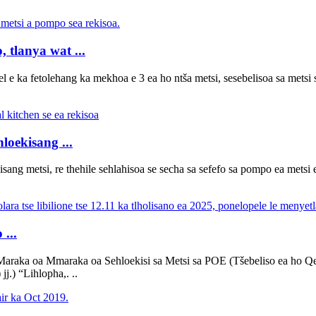
, tlanya wat ...
el e ka fetolehang ka mekhoa e 3 ea ho ntša metsi, sesebelisoa sa met
loekisang ...
ekisang metsi, re thehile sehlahisoa se secha sa sefefo sa pompo ea metsi e
...
araka oa Mmaraka oa Sehloekisi sa Metsi sa POE (Tšebeliso ea ho Qete
j.) “Lihlopha,. ..