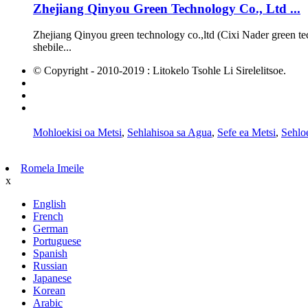
Zhejiang Qinyou Green Technology Co., Ltd ...
Zhejiang Qinyou green technology co.,ltd (Cixi Nader green tec
shebile...
© Copyright - 2010-2019 : Litokelo Tsohle Li Sirelelitsoe.
Lihlahisoa tse chesang
Sebaka sa marang-rang
AMP Mobile
Mohloekisi oa Metsi
,
Sehlahisoa sa Agua
,
Sefe ea Metsi
,
Sehlo
Romela Imeile
x
English
French
German
Portuguese
Spanish
Russian
Japanese
Korean
Arabic