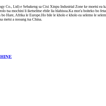
ogy Co., Ltd) e Sebakeng sa Cixi Xinpu Industrial Zone ke moetsi ea k
arolo tsa mochini li iketselitse ebile lia hlahisoa.Ka mor'a boiteko bo fet
a bo Hare, Afrika le Europe.Ho bile le kholo e kholo ea selemo le sel
tsa metsi a nooang tsa China.
CHINE