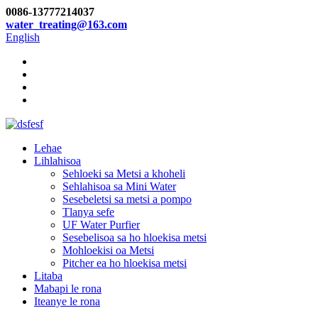
0086-13777214037
water_treating@163.com
English
Lehae
Lihlahisoa
Sehloeki sa Metsi a khoheli
Sehlahisoa sa Mini Water
Sesebeletsi sa metsi a pompo
Tlanya sefe
UF Water Purfier
Sesebelisoa sa ho hloekisa metsi
Mohloekisi oa Metsi
Pitcher ea ho hloekisa metsi
Litaba
Mabapi le rona
Iteanye le rona