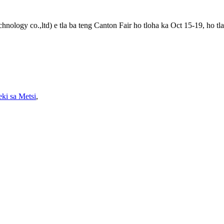
hnology co.,ltd) e tla ba teng Canton Fair ho tloha ka Oct 15-19, ho 
eki sa Metsi
,