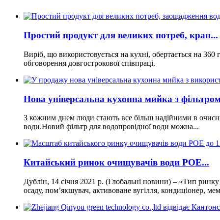
Простий продукт для великих потреб, кран...
Виріб, що використовується на кухні, обертається на 360
обговорення довгострокової співпраці.
Нова універсальна кухонна мийка з фільтром 
З кожним днем ​​люди стають все більш надійними в очи
води.Новий фільтр для водопровідної води можна...
Китайський ринок очищувачів води POE...
Дублін, 14 січня 2021 р. (Глобальні новини) – «Тип ринк
осаду, пом’якшувач, активоване вугілля, кондиціонер, мемб