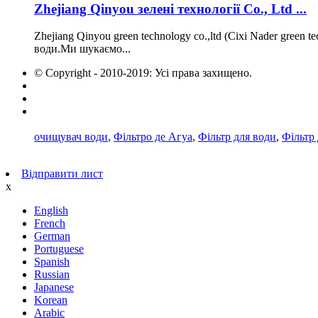
Zhejiang Qinyou зелені технології Co., Ltd ...
Zhejiang Qinyou green technology co.,ltd (Cixi Nader green
води.Ми шукаємо...
© Copyright - 2010-2019: Усі права захищено.
Гарячі продукти
Карта сайту
AMP Mobile
очищувач води
,
Фільтро де Агуа
,
Фільтр для води
,
Фільтр
Відправити лист
x
English
French
German
Portuguese
Spanish
Russian
Japanese
Korean
Arabic