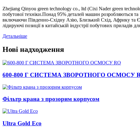
Zhejiang Qinyou green technology co., ltd (Cixi Nader green te
побутової техніки.Понад 95% деталей машин розробляються та в
включаючи Південно-Східну Азію, Близький Схід, Африку та Єв
лідируючі позиції в китайській індустрії побутових приладів дл
Детальніше
Нові надходження
600-800 Г СИСТЕМА ЗВОРОТНОГО ОСМОСУ 
Фільтр крана з прозорим корпусом
Ultra Gold Eco