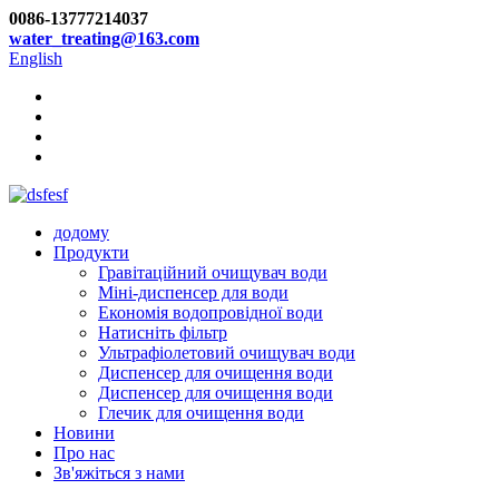
0086-13777214037
water_treating@163.com
English
додому
Продукти
Гравітаційний очищувач води
Міні-диспенсер для води
Економія водопровідної води
Натисніть фільтр
Ультрафіолетовий очищувач води
Диспенсер для очищення води
Диспенсер для очищення води
Глечик для очищення води
Новини
Про нас
Зв'яжіться з нами