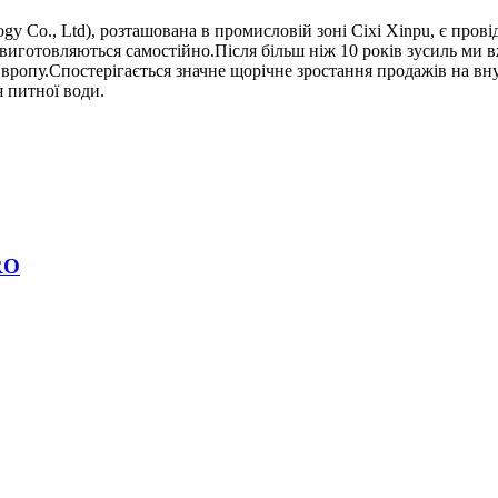
chnology Co., Ltd), розташована в промисловій зоні Cixi Xinpu, є 
иготовляються самостійно.Після більш ніж 10 років зусиль ми вж
ропу.Спостерігається значне щорічне зростання продажів на вну
я питної води.
RO