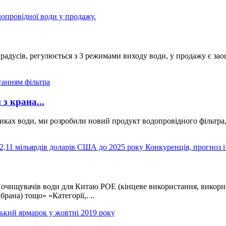
 градусів, регулюється з 3 режимами виходу води, у продажу є за
з крана...
сниках води, ми розробили новий продукт водопровідного фільтр
у очищувачів води для Китаю POE (кінцеве використання, викорис
рана) тощо» «Категорії,. ..