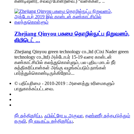
கண்டிஷனர், சவ்வு) போன்றவை.) “வகைகள்,. ..
Zhejiang Qinyou பசுமை தொழில்நுட்ப நிறுவனம்,
லிமிடெட் ...
Zhejiang Qinyou green technology co.,ltd (Cixi Nader green
technology co.,ltd) அக்டோபர் 15-19 வரை கான்டன்
கண்காட்சியில் கலந்துகொள்ளும், பல புதிய மாடல் நீர்
சுத்திகரிப்பான்கள் அங்கு வழங்கப்படும்.நாங்கள்
பார்த்துக்கொண்டிருக்கிறோம்...
© பதிப்புரிமை - 2010-2019 : அனைத்து உரிமைகளும்
பாதுகாக்கப்பட்டவை.
சூடான தயாரிப்புகள்
தளவரைபடம்
AMP மொபைல்
நீர் சுத்திகரிப்பு
,
ஃபில்ட்ரோ டி அகுவா
,
தண்ணீர் சுத்தபடுத்தும்
கருவி
,
நீர் வடிகட்டி சுத்திகரிப்பு
,