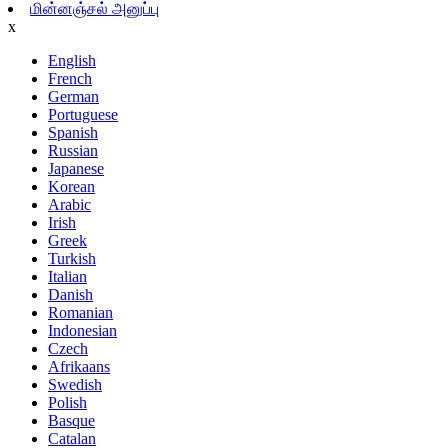
மின்னஞ்சல் அனுப்பு
x
English
French
German
Portuguese
Spanish
Russian
Japanese
Korean
Arabic
Irish
Greek
Turkish
Italian
Danish
Romanian
Indonesian
Czech
Afrikaans
Swedish
Polish
Basque
Catalan