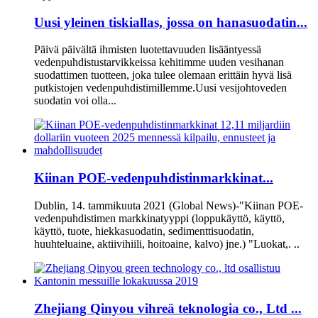
Uusi yleinen tiskiallas, jossa on hanasuodatin...
Päivä päivältä ihmisten luotettavuuden lisääntyessä
vedenpuhdistustarvikkeissa kehitimme uuden vesihanan
suodattimen tuotteen, joka tulee olemaan erittäin hyvä lisä
putkistojen vedenpuhdistimillemme.Uusi vesijohtoveden
suodatin voi olla...
Kiinan POE-vedenpuhdistinmarkkinat...
Dublin, 14. tammikuuta 2021 (Global News)-"Kiinan POE-
vedenpuhdistimen markkinatyyppi (loppukäyttö, käyttö,
käyttö, tuote, hiekkasuodatin, sedimenttisuodatin,
huuhteluaine, aktiivihiili, hoitoaine, kalvo) jne.) "Luokat,. ..
Zhejiang Qinyou vihreä teknologia co., Ltd ...