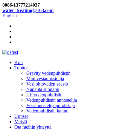
0086-13777214037
water_treating@163.com
English
Koti
Tuotteet
Gravity vedenpuhdistin
Mini vesiannostelija
Vesijohtoveden säästö
Napauta suodatin
UF vedenpuhdistin
Vedenpuhdistin annostelija
Vesiannostelija puhdistaja
Vedenpuhdistin kannu
Uutiset
Meistä
Ota meihin yhteyttä