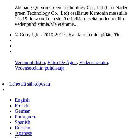
Zhejiang Qinyou Green Technology Co., Ltd (Cixi Nader
green Technology Co., Ltd) osallistuu Kantonin messuille
15.-19. lokakuuta, ja siellä esitellään useita uuden mallin
vedenpuhdistimia.Me etsimme...
© Copyright - 2010-2019 : Kaikki oikeudet pidätetään.
Kuumat tuotteet
Sivustokartta
AMP mobiili
Vedenpuhdistin
,
Filtro De Agua
,
Vedensuodatin
,
Vedensuodatin puhdistaja
,
Lähettää sähköpostia
x
English
French
German
Portuguese
Spanish
Russian
Japanese