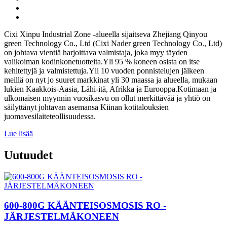
Cixi Xinpu Industrial Zone -alueella sijaitseva Zhejiang Qinyou
green Technology Co., Ltd (Cixi Nader green Technology Co., Ltd)
on johtava vientiä harjoittava valmistaja, joka myy täyden
valikoiman kodinkonetuotteita.Yli 95 % koneen osista on itse
kehitettyjä ja valmistettuja.Yli 10 vuoden ponnistelujen jälkeen
meillä on nyt jo suuret markkinat yli 30 maassa ja alueella, mukaan
lukien Kaakkois-Aasia, Lähi-itä, Afrikka ja Eurooppa.Kotimaan ja
ulkomaisen myynnin vuosikasvu on ollut merkittävää ja yhtiö on
säilyttänyt johtavan asemansa Kiinan kotitalouksien
juomavesilaiteteollisuudessa.
Lue lisää
Uutuudet
600-800G KÄÄNTEISOSMOSIS RO -
JÄRJESTELMÄKONEEN