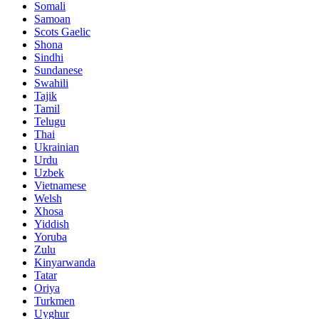
Somali
Samoan
Scots Gaelic
Shona
Sindhi
Sundanese
Swahili
Tajik
Tamil
Telugu
Thai
Ukrainian
Urdu
Uzbek
Vietnamese
Welsh
Xhosa
Yiddish
Yoruba
Zulu
Kinyarwanda
Tatar
Oriya
Turkmen
Uyghur