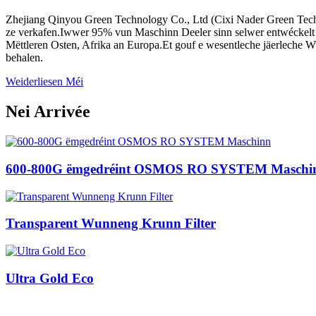
Zhejiang Qinyou Green Technology Co., Ltd (Cixi Nader Green Technol
ze verkafen.Iwwer 95% vun Maschinn Deeler sinn selwer entwéckelt a
Mëttleren Osten, Afrika an Europa.Et gouf e wesentleche jäerleche 
behalen.
Weiderliesen Méi
Nei Arrivée
600-800G ëmgedréint OSMOS RO SYSTEM Maschi
Transparent Wunneng Krunn Filter
Ultra Gold Eco