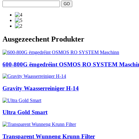
Ausgezeechent Produkter
600-800G ëmgedréint OSMOS RO SYSTEM Maschi
Gravity Waasserreiniger H-14
Ultra Gold Smart
Transparent Wunneng Krunn Filter