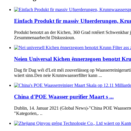
Einfach Produkt fir massiv Ufuerderungen, Krun
Produkt benotzt an der Kichen, 360 Grad rotéiert Schwenkbar 
Zesummenaarbecht Diskussioun.
Neien Universal Kichen ënnerzegoen benotzt Krun
Dag fir Dag wéi d'Leit méi zouverlässeg op Waasserreinigerarti
wäert sinn.Den neie Krunnwaasserfilter kann ...
China d'POE Waasser purifier Maart s ...
Dublin, 14. Januar 2021 (Global News)-"China POE Waasserrein
"Kategorien,. ..