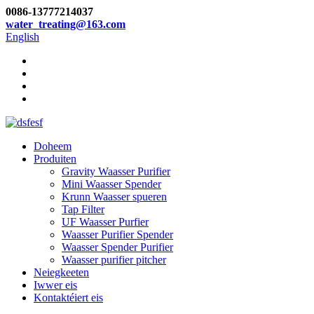
0086-13777214037
water_treating@163.com
English
Doheem
Produiten
Gravity Waasser Purifier
Mini Waasser Spender
Krunn Waasser spueren
Tap Filter
UF Waasser Purfier
Waasser Purifier Spender
Waasser Spender Purifier
Waasser purifier pitcher
Neiegkeeten
Iwwer eis
Kontaktéiert eis