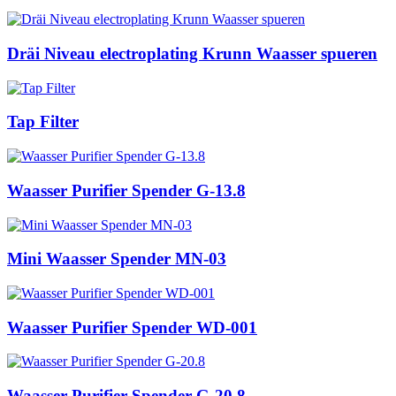
Dräi Niveau electroplating Krunn Waasser spueren
Tap Filter
Waasser Purifier Spender G-13.8
Mini Waasser Spender MN-03
Waasser Purifier Spender WD-001
Waasser Purifier Spender G-20.8