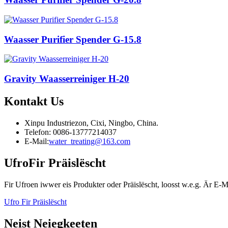
Waasser Purifier Spender G-15.8
Gravity Waasserreiniger H-20
Kontakt
Us
Xinpu Industriezon, Cixi, Ningbo, China.
Telefon: 0086-13777214037
E-Mail:
water_treating@163.com
Ufro
Fir Präislëscht
Fir Ufroen iwwer eis Produkter oder Präislëscht, loosst w.e.g. Är E-M
Ufro Fir Präislëscht
Neist Neiegkeeten