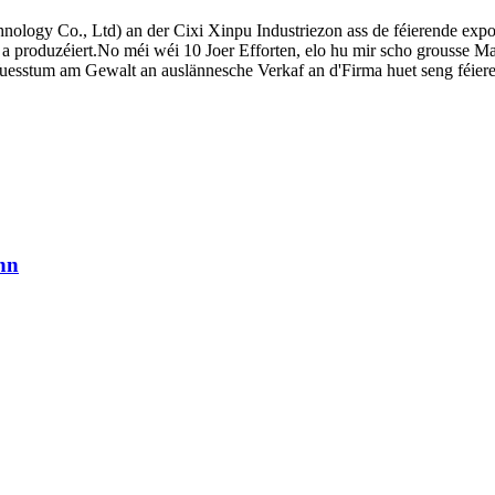
ogy Co., Ltd) an der Cixi Xinpu Industriezon ass de féierende export
 produzéiert.No méi wéi 10 Joer Efforten, elo hu mir scho grousse M
Wuesstum am Gewalt an auslännesche Verkaf an d'Firma huet seng féier
nn