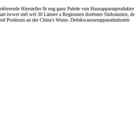
éierende Hiersteller fir eng ganz Palette vun Hausapparatprodukter
aart iwwer méi wéi 30 Länner a Regiounen dorënner Südostasien, de
end Positioun an der China's Wunn- Drénkwaasserapparatindustrie