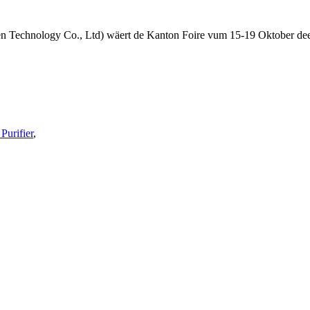
 Technology Co., Ltd) wäert de Kanton Foire vum 15-19 Oktober deel
Purifier
,