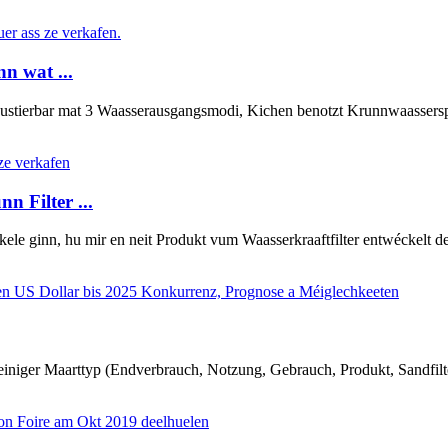
n wat ...
justierbar mat 3 Waasserausgangsmodi, Kichen benotzt Krunnwaassersp
n Filter ...
kele ginn, hu mir en neit Produkt vum Waasserkraaftfilter entwéckelt 
iger Maarttyp (Endverbrauch, Notzung, Gebrauch, Produkt, Sandfilter,