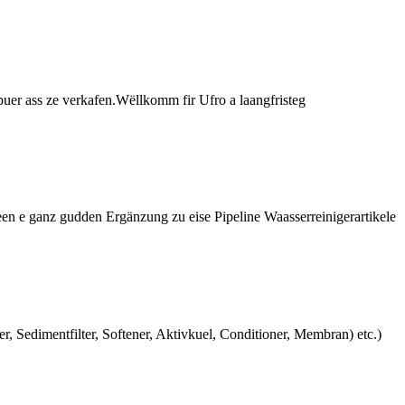
uer ass ze verkafen.Wëllkomm fir Ufro a laangfristeg
deen e ganz gudden Ergänzung zu eise Pipeline Waasserreinigerartikele
 Sedimentfilter, Softener, Aktivkuel, Conditioner, Membran) etc.)