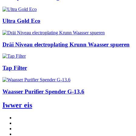
Ultra Gold Eco
Dräi Niveau electroplating Krunn Waasser spueren
Tap Filter
Waasser Purifier Spender G-13.6
Iwwer eis