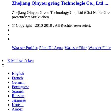
Zhejiang Qinyou gréng Technologie Co., Ltd ...
Zhejiang Qinyou Green Technology Co., Ltd (Cixi Nader Green
presentéiert.Mir kucken ...
© Copyright - 2010-2019 : All Rechter reservéiert.
Hot Produkter
Sitemap
AMP Mobile
Waasser Purifier
,
Filtro De Agua
,
Waasser Filter
,
Waasser Filter 
E-Mail schécken
x
English
French
German
Portuguese
Spanish
Russian
Japanese
Korean
Arabic