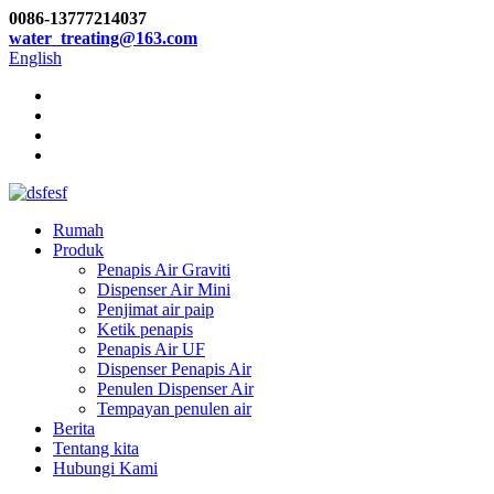
0086-13777214037
water_treating@163.com
English
Rumah
Produk
Penapis Air Graviti
Dispenser Air Mini
Penjimat air paip
Ketik penapis
Penapis Air UF
Dispenser Penapis Air
Penulen Dispenser Air
Tempayan penulen air
Berita
Tentang kita
Hubungi Kami