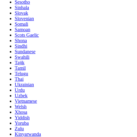
Sesotho
Sinhala
Slovak
Slovenian
Somali
Samoan
Scots Gaelic
Shona
Sindhi
Sundanese
Swahili
Tajik
Tamil
Telugu
Thai
Ukrainian
Urdu
Uzbek
Vietnamese
Welsh
Xhosa
Yiddish
Yoruba
Zulu
Kinyarwanda