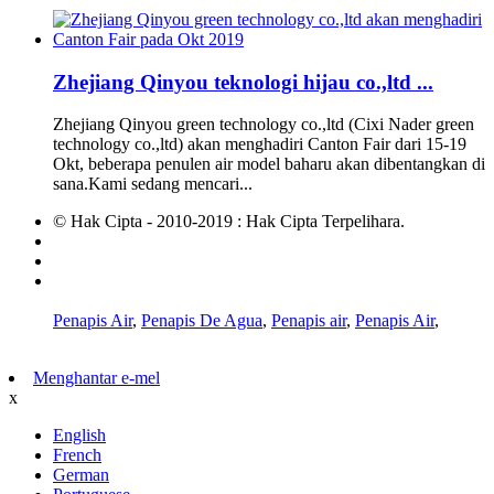
Zhejiang Qinyou teknologi hijau co.,ltd ...
Zhejiang Qinyou green technology co.,ltd (Cixi Nader green
technology co.,ltd) akan menghadiri Canton Fair dari 15-19
Okt, beberapa penulen air model baharu akan dibentangkan di
sana.Kami sedang mencari...
© Hak Cipta - 2010-2019 : Hak Cipta Terpelihara.
Produk Panas
Peta laman
Mudah Alih AMP
Penapis Air
,
Penapis De Agua
,
Penapis air
,
Penapis Air
,
Menghantar e-mel
x
English
French
German